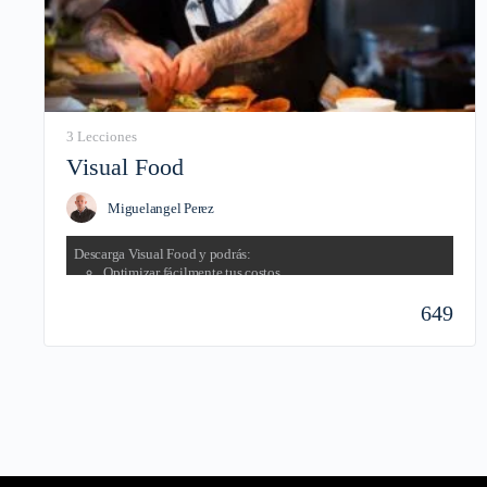
3 Lecciones
Visual Food
Miguelangel Perez
Descarga Visual Food y podrás:
Optimizar fácilmente tus costos.
Detectar fugas de dinero por cada ingrediente.
Ver el porcentaje de costo comida real y proyectado.
649
Costear recetas, graficar costos y ganancias en el tiempo.
Y mucho más...
Todo con un sistema multi-usuarios.