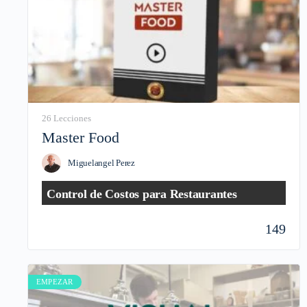
26 Lecciones
Master Food
Miguelangel Perez
Control de Costos para Restaurantes
149
Con este curso aprenderás:
Controlar costos.
Reducir pérdidas.
Costear recetas.
EMPEZAR
Hacer inventarios.
Aumentar las ganancias.