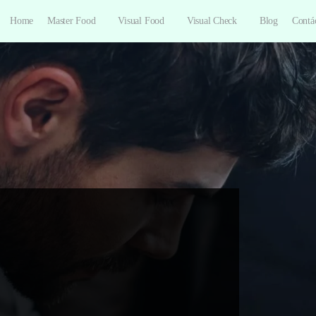
Home
Master Food
Visual Food
Visual Check
Blog
Contá