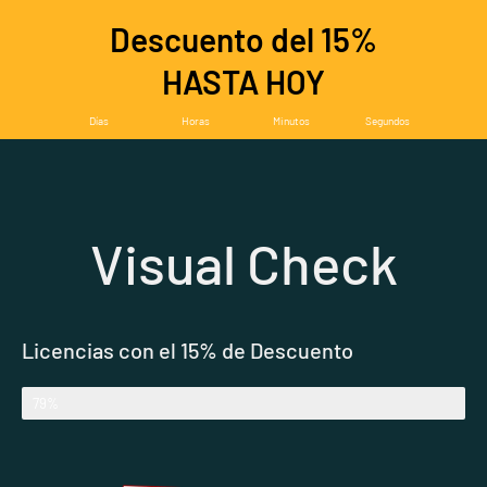
Descuento del 15%
HASTA HOY
Días
Horas
Minutos
Segundos
Visual Check
Licencias con el 15% de Descuento
Licencias compradas
79%